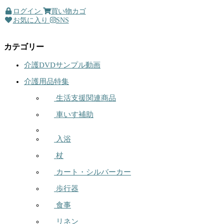
ログイン
買い物カゴ
お気に入り
SNS
カテゴリー
介護DVDサンプル動画
介護用品特集
生活支援関連商品
車いす補助
入浴
杖
カート・シルバーカー
歩行器
食事
リネン