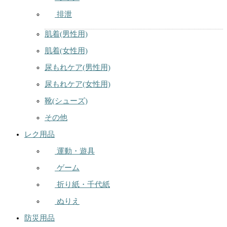
排泄
肌着(男性用)
肌着(女性用)
尿もれケア(男性用)
尿もれケア(女性用)
靴(シューズ)
その他
レク用品
運動・遊具
ゲーム
折り紙・千代紙
ぬりえ
防災用品