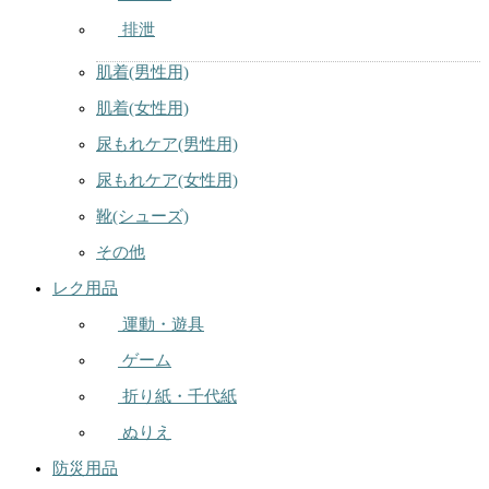
排泄
肌着(男性用)
肌着(女性用)
尿もれケア(男性用)
尿もれケア(女性用)
靴(シューズ)
その他
レク用品
運動・遊具
ゲーム
折り紙・千代紙
ぬりえ
防災用品