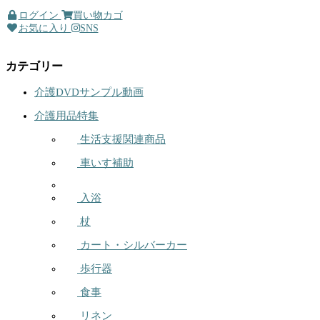
ログイン
買い物カゴ
お気に入り
SNS
カテゴリー
介護DVDサンプル動画
介護用品特集
生活支援関連商品
車いす補助
入浴
杖
カート・シルバーカー
歩行器
食事
リネン