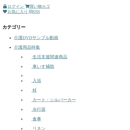
ログイン
買い物カゴ
お気に入り
SNS
カテゴリー
介護DVDサンプル動画
介護用品特集
生活支援関連商品
車いす補助
入浴
杖
カート・シルバーカー
歩行器
食事
リネン