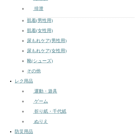
排泄
肌着(男性用)
肌着(女性用)
尿もれケア(男性用)
尿もれケア(女性用)
靴(シューズ)
その他
レク用品
運動・遊具
ゲーム
折り紙・千代紙
ぬりえ
防災用品