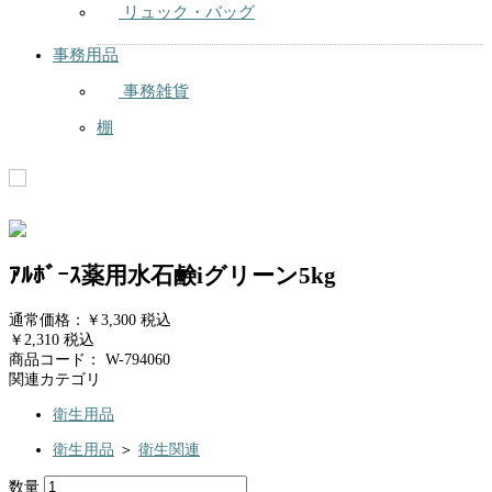
リュック・バッグ
事務用品
事務雑貨
棚
ｱﾙﾎﾞｰｽ薬用水石鹸iグリーン5kg
通常価格：￥3,300
税込
￥2,310
税込
商品コード：
W-794060
関連カテゴリ
衛生用品
衛生用品
＞
衛生関連
数量