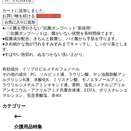
カートに追加しました。
お買い物を続ける
カートへ進む
お気に入りに追加
●バイ菌を増やさない”抗菌ポンプヘッド”新採用!
◇抗菌ポンプヘッドは、菌がいない状態を長時間保てます。
●殺菌成分配合。きちんと殺菌し、バイ菌から手肌を守ります。
●きめ細かな泡が汚れをすみずみまでキャッチし、しっかり落としま
す。
●すばやい泡切れ、ぬるつかない洗い上がり。
有効成分 : イソプロピルメチルフェノール
その他の成分 : PG、ソルビット液、ラウリン酸、ヤシ油脂肪酸アシ
ルグリシンK液、水酸化K、ミリスチン酸、モノエタノールアミン、
ラウリルジメチルアミンオキシド液、香料、塩化ジメチルジアリル
アンモニウム・アクリルアミド共重合体液、EDTA、ポリスチレンエ
マルション、安息香酸塩、赤401
カテゴリー
介護用品特集