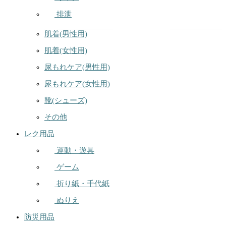
排泄
肌着(男性用)
肌着(女性用)
尿もれケア(男性用)
尿もれケア(女性用)
靴(シューズ)
その他
レク用品
運動・遊具
ゲーム
折り紙・千代紙
ぬりえ
防災用品