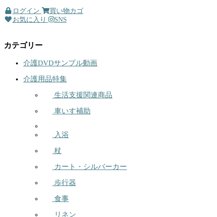
ログイン
買い物カゴ
お気に入り
SNS
カテゴリー
介護DVDサンプル動画
介護用品特集
生活支援関連商品
車いす補助
入浴
杖
カート・シルバーカー
歩行器
食事
リネン