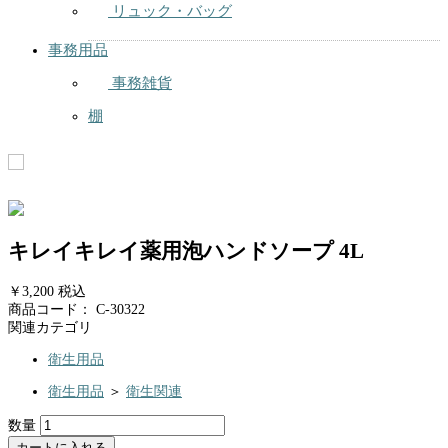
リュック・バッグ
事務用品
事務雑貨
棚
キレイキレイ薬用泡ハンドソープ 4L
￥3,200
税込
商品コード：
C-30322
関連カテゴリ
衛生用品
衛生用品
＞
衛生関連
数量
カートに入れる