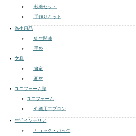
裁縫セット
手作りキット
衛生用品
衛生関連
手袋
文具
書道
画材
ユニフォーム類
ユニフォーム
介護用エプロン
生活インテリア
リュック・バッグ