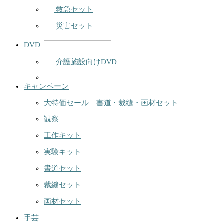
救急セット
災害セット
DVD
介護施設向けDVD
キャンペーン
大特価セール 書道・裁縫・画材セット
観察
工作キット
実験キット
書道セット
裁縫セット
画材セット
手芸