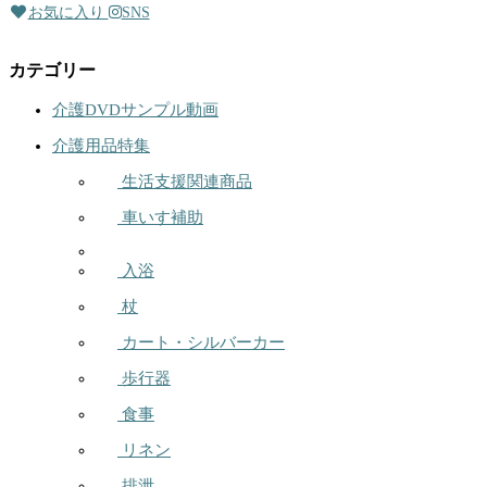
お気に入り
SNS
カテゴリー
介護DVDサンプル動画
介護用品特集
生活支援関連商品
車いす補助
入浴
杖
カート・シルバーカー
歩行器
食事
リネン
排泄