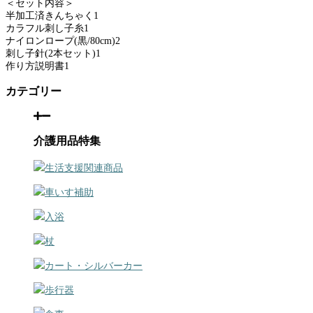
＜セット内容＞
半加工済きんちゃく1
カラフル刺し子糸1
ナイロンロープ(黒/80cm)2
刺し子針(2本セット)1
作り方説明書1
カテゴリー
介護用品特集
生活支援関連商品
車いす補助
入浴
杖
カート・シルバーカー
歩行器