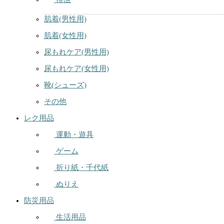
肌着(男性用)
肌着(女性用)
尿もれケア(男性用)
尿もれケア(女性用)
靴(シューズ)
その他
レク用品
運動・遊具
ゲーム
折り紙・千代紙
ぬりえ
防災用品
生活用品