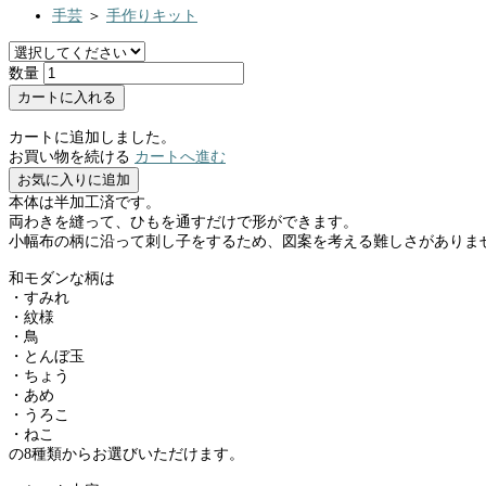
手芸
＞
手作りキット
数量
カートに入れる
カートに追加しました。
お買い物を続ける
カートへ進む
お気に入りに追加
本体は半加工済です。
両わきを縫って、ひもを通すだけで形ができます。
小幅布の柄に沿って刺し子をするため、図案を考える難しさがありま
和モダンな柄は
・すみれ
・紋様
・鳥
・とんぼ玉
・ちょう
・あめ
・うろこ
・ねこ
の8種類からお選びいただけます。